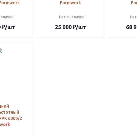
 Formwork
Formwork
Fo
наличии
Нет в наличии
Нет
0
₽
/шт
25 000
₽
/шт
68 9
шний
астотный
VPK 6000/2
work