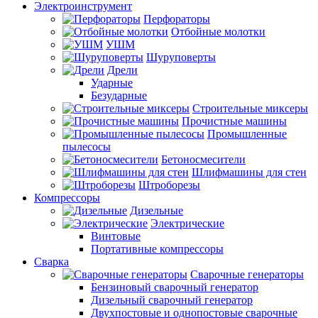
Электроинструмент
Перфораторы
Отбойные молотки
УШМ
Шуруповерты
Дрели
Ударные
Безударные
Строительные миксеры
Прочистные машины
Промышленные
пылесосы
Бетоносмесители
Шлифмашины для стен
Штроборезы
Компрессоры
Дизельные
Электрические
Винтовые
Портативные компрессоры
Сварка
Сварочные генераторы
Бензиновый сварочный генератор
Дизельный сварочный генератор
Двухпостовые и однопостовые сварочные