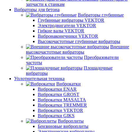
запчасти к станкам
Вибраторы для бетона
Вибраторы глубинные
Глубинные вибраторы VEKTOR
Электродвигатели VEKTOR
Гибкие валы VEKTOR
Вибронаконечники VEKTOR
Высокочастотные глубинные вибраторы
Внешние
высокочастотные вибраторы
Преобразователи
частоты
Площадочные
вибраторы
Уплотнительная техника
Виброкатки
Виброкатки ENAR
Виброкатки GROST
Виброкатки MASALTA
Виброкатки TREMMER
Виброкатки VEKTOR
Виброкатки GIKS
Виброплиты
Бензиновые виброплиты
Электрические виброплиты