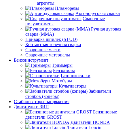
агрегаты
Плазморезы
Аргонодуговая сварка
Сварочные
полуавтоматы
Ручная дуговая
сварка (ММА)
Приварка шпилек (STUD)
Контактная точечная сварка
Сварочные маски
Сварочные материалы
Бензоинструмент
Триммеры
Бензопилы
Газонокосилки
Мотобуры
Культиваторы
Забиватели
столбов (коперы)
Стабилизаторы напряжения
Двигатели и ЗИП
Бензиновые
двигатели GROST
Двигатели HONDA
Двигатели Loncin