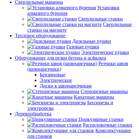
Сверлильные машины
Установки
алмазного бурения
Сверлильные станки
Сверлильные
станки на магните
Тепловое оборудование
Дизельные пушки
Газовые пушки
Электрические пушки
Оборудование для резки бетона и асфальта
Резчики швов
(шовнарезчики)
Бензиновые
Электрические
Диски к швонарезчикам
Стенорезные машины
Канатные машины
Бензорезы и
электрорезы
Деревообработка
Циркулярные станки
Распиловочные станки
Комплектующие
для станков