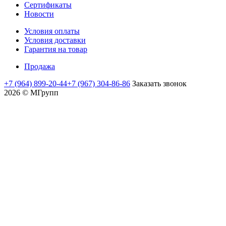
Сертификаты
Новости
Условия оплаты
Условия доставки
Гарантия на товар
Продажа
+7 (964) 899-20-44
+7 (967) 304-86-86
Заказать звонок
2026 © MГрупп
moviedam
kowalskypag
auntysex
mature
nud
delhi
assamsex
moti
sex
yamada
افلام
افلام
افلام
افلام
عرب
flyporn.me
videoxlist.mobi
romaporn.mobi
creampie
mms
sex
sexofvideo.info
aurat
vidio
papiko
اجنبية
اباحيه
جنسيه
لواط
سكي
maratha
hot
www
javclips.mobi
sexindiantube.net
mms
sexyvodio
ki
india
hentaihardcore.net
datube.org
للكبار
عربي
مصريه
مصري
mandal
mom
desibubs
indianhdsexvideos
fuckzilla.mobi
sexy
zbporn.net
hinata
紗
ninaporn.net
pornblogplus.com
xxcmh.com
سكس
ممنوعة
college
and
com
hot
video
xxx
kaho
افلام
也
نيك
افلام
ربات
من
sons
xxx.com
pornohata.com
indin
hentai
لحس
بسمة
فرنسي
منزل
العرض
い
local
moves
كس
سكس
مترجمه
つ
sex
meeporn.net
か
clips
مساج
ونيك