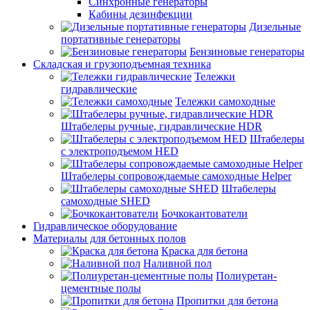
Синхронные генераторы
Кабины дезинфекции
Дизельные
портативные генераторы
Бензиновые генераторы
Складская и грузоподъемная техника
Тележки
гидравлические
Тележки самоходные
Штабелеры ручные, гидравлические HDR
Штабелеры
с электроподъемом HED
Штабелеры сопровождаемые самоходные Helper
Штабелеры
самоходные SHED
Бочкокантователи
Гидравлическое оборудование
Материалы для бетонных полов
Краска для бетона
Наливной пол
Полиуретан-
цементные полы
Пропитки для бетона