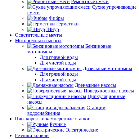
Ремонтные смеси
Сухие упрочняющие
смеси
Фибры
Герметики
Шнур
Осветительные мачты
Мотопомпы и насосы
Бензиновые
мотопомпы
Для грязной воды
Для чистой воды
Дизельные мотопомпы
Для грязной воды
Для чистой воды
Дренажные насосы
Поверхностные насосы
Циркуляционные
насосы
Станции
водоснабжения
Плиткорезы и камнерезные станки
Ручные
Электрические
Резчики кровли