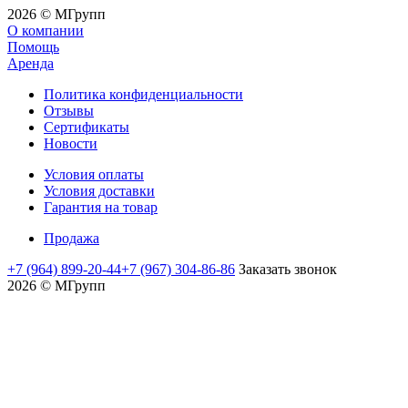
2026 © MГрупп
О компании
Помощь
Аренда
Политика конфиденциальности
Отзывы
Сертификаты
Новости
Условия оплаты
Условия доставки
Гарантия на товар
Продажа
+7 (964) 899-20-44
+7 (967) 304-86-86
Заказать звонок
2026 © MГрупп
moviedam
kowalskypag
auntysex
mature
nud
delhi
assamsex
moti
sex
yamada
افلام
افلام
افلام
افلام
عرب
flyporn.me
videoxlist.mobi
romaporn.mobi
creampie
mms
sex
sexofvideo.info
aurat
vidio
papiko
اجنبية
اباحيه
جنسيه
لواط
سكي
maratha
hot
www
javclips.mobi
sexindiantube.net
mms
sexyvodio
ki
india
hentaihardcore.net
datube.org
للكبار
عربي
مصريه
مصري
mandal
mom
desibubs
indianhdsexvideos
fuckzilla.mobi
sexy
zbporn.net
hinata
紗
ninaporn.net
pornblogplus.com
xxcmh.com
سكس
ممنوعة
college
and
com
hot
video
xxx
kaho
افلام
也
نيك
افلام
ربات
من
sons
xxx.com
pornohata.com
indin
hentai
لحس
بسمة
فرنسي
منزل
العرض
い
local
moves
كس
سكس
مترجمه