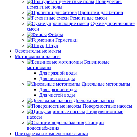
Полиуретан-
цементные полы
Пропитки для бетона
Ремонтные смеси
Сухие упрочняющие
смеси
Фибры
Герметики
Шнур
Осветительные мачты
Мотопомпы и насосы
Бензиновые
мотопомпы
Для грязной воды
Для чистой воды
Дизельные мотопомпы
Для грязной воды
Для чистой воды
Дренажные насосы
Поверхностные насосы
Циркуляционные
насосы
Станции
водоснабжения
Плиткорезы и камнерезные станки