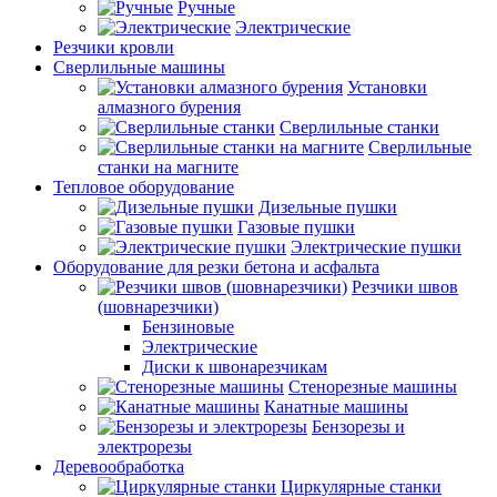
Ручные
Электрические
Резчики кровли
Сверлильные машины
Установки
алмазного бурения
Сверлильные станки
Сверлильные
станки на магните
Тепловое оборудование
Дизельные пушки
Газовые пушки
Электрические пушки
Оборудование для резки бетона и асфальта
Резчики швов
(шовнарезчики)
Бензиновые
Электрические
Диски к швонарезчикам
Стенорезные машины
Канатные машины
Бензорезы и
электрорезы
Деревообработка
Циркулярные станки