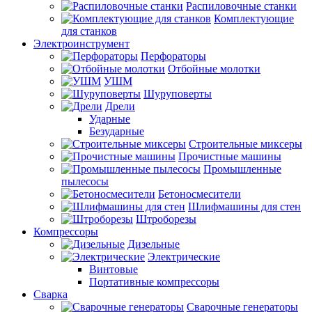
Распиловочные станки
Комплектующие
для станков
Электроинструмент
Перфораторы
Отбойные молотки
УШМ
Шуруповерты
Дрели
Ударные
Безударные
Строительные миксеры
Прочистные машины
Промышленные
пылесосы
Бетоносмесители
Шлифмашины для стен
Штроборезы
Компрессоры
Дизельные
Электрические
Винтовые
Портативные компрессоры
Сварка
Сварочные генераторы