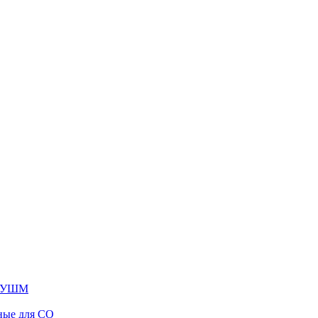
я УШМ
ные для СО