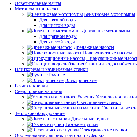
Осветительные мачты
Мотопомпы и насосы
Бензиновые мотопомпы
Для грязной воды
Для чистой воды
Дизельные мотопомпы
Для грязной воды
Для чистой воды
Дренажные насосы
Поверхностные насосы
Циркуляционные насос
Станции водоснабжени
Плиткорезы и камнерезные станки
Ручные
Электрические
Резчики кровли
Сверлильные машины
Установки алмазно
Сверлильные станки
Сверлильные ста
Тепловое оборудование
Дизельные пушки
Газовые пушки
Электрические пушки
Оборудование для резки бетона и асфальта