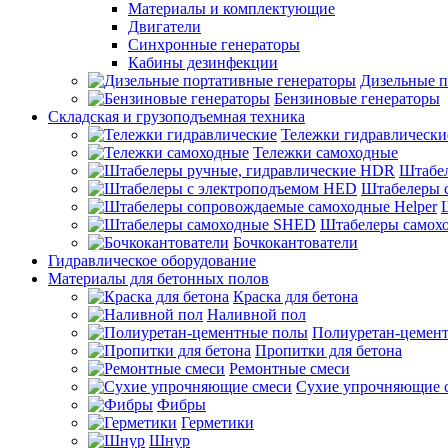
Материалы и комплектующие
Двигатели
Синхронные генераторы
Кабины дезинфекции
Дизельные п
Бензиновые генераторы
Складская и грузоподъемная техника
Тележки гидравлически
Тележки самоходные
Штабел
Штабелеры 
Штабелеры самох
Бочкокантователи
Гидравлическое оборудование
Материалы для бетонных полов
Краска для бетона
Наливной пол
Полиуретан-цемен
Пропитки для бетона
Ремонтные смеси
Сухие упрочняющие 
Фибры
Герметики
Шнур