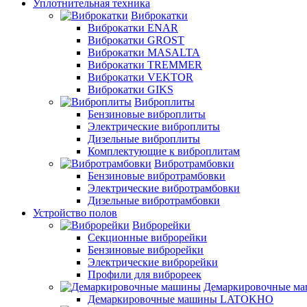
Уплотнительная техника
Виброкатки
Виброкатки ENAR
Виброкатки GROST
Виброкатки MASALTA
Виброкатки TREMMER
Виброкатки VEKTOR
Виброкатки GIKS
Виброплиты
Бензиновые виброплиты
Электрические виброплиты
Дизельные виброплиты
Комплектующие к виброплитам
Вибротрамбовки
Бензиновые вибротрамбовки
Электрические вибротрамбовки
Дизельные вибротрамбовки
Устройство полов
Виброрейки
Секционные виброрейки
Бензиновые виброрейки
Электрические виброрейки
Профили для виброреек
Демаркировочные м
Демаркировочные машины LATOKHO