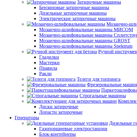
Затирочные машины
Бензиновые затирочные машины
Дизельные затирочные машины
Электрические затирочные машины
Мозаично-шл
Мозаично-шлифовальные машины МИСОМ
Мозаично-шлифовальные машины Сплитстоу
Мозаично-шлифовальные машины GROST
Мозаично-шлифовальные машины Spektrum
Ручной инструмен
Гладилки
Мастерки
Правила
Ракли
Телеги для топпинга
Фрезеровальные маши
Паркетошлифов
Строгальные машины
Комплек
Диски затирочные
Лопасти затирочные
Генераторы
Дизельные г
Газопоршневые электростанции
Блок-контейнеры