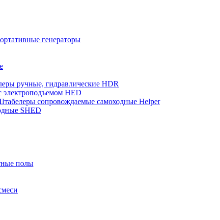
ортативные генераторы
е
еры ручные, гидравлические HDR
с электроподъемом HED
Штабелеры сопровождаемые самоходные Helper
одные SHED
тные полы
смеси