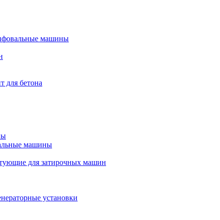
ифовальные машины
н
т для бетона
ны
альные машины
тующие для затирочных машин
енераторные установки