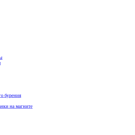
ы
я
го бурения
нки на магните