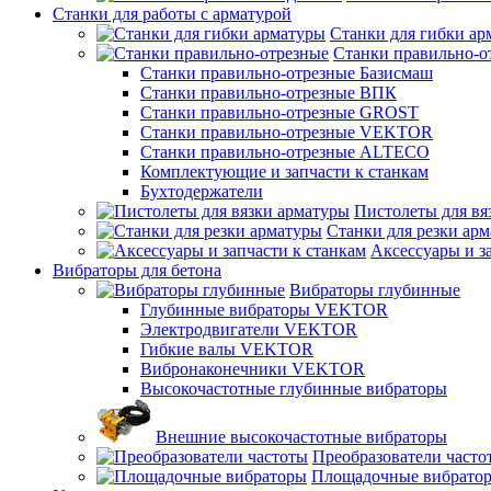
Станки для работы с арматурой
Станки для гибки ар
Станки правильно-о
Станки правильно-отрезные Базисмаш
Станки правильно-отрезные ВПК
Станки правильно-отрезные GROST
Станки правильно-отрезные VEKTOR
Станки правильно-отрезные ALTECO
Комплектующие и запчасти к станкам
Бухтодержатели
Пистолеты для вя
Станки для резки ар
Аксессуары и з
Вибраторы для бетона
Вибраторы глубинные
Глубинные вибраторы VEKTOR
Электродвигатели VEKTOR
Гибкие валы VEKTOR
Вибронаконечники VEKTOR
Высокочастотные глубинные вибраторы
Внешние высокочастотные вибраторы
Преобразователи часто
Площадочные вибрато