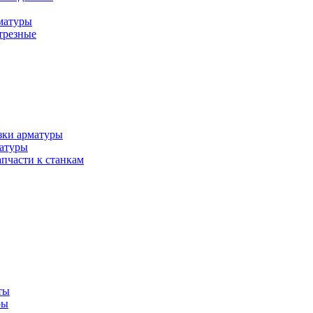
матуры
трезные
зки арматуры
матуры
апчасти к станкам
ты
ры