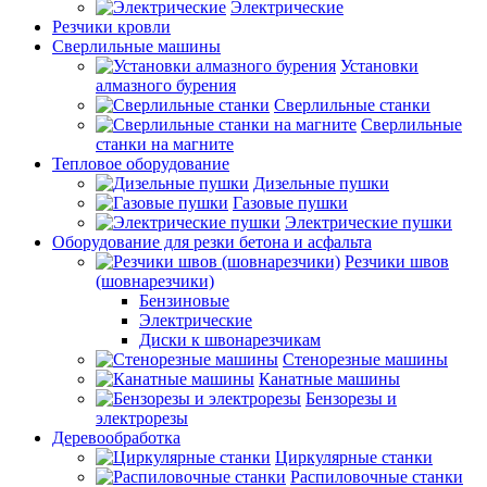
Электрические
Резчики кровли
Сверлильные машины
Установки
алмазного бурения
Сверлильные станки
Сверлильные
станки на магните
Тепловое оборудование
Дизельные пушки
Газовые пушки
Электрические пушки
Оборудование для резки бетона и асфальта
Резчики швов
(шовнарезчики)
Бензиновые
Электрические
Диски к швонарезчикам
Стенорезные машины
Канатные машины
Бензорезы и
электрорезы
Деревообработка
Циркулярные станки
Распиловочные станки