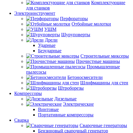
Комплектующие
для станков
Электроинструмент
Перфораторы
Отбойные молотки
УШМ
Шуруповерты
Дрели
Ударные
Безударные
Строительные миксеры
Прочистные машины
Промышленные
пылесосы
Бетоносмесители
Шлифмашины для стен
Штроборезы
Компрессоры
Дизельные
Электрические
Винтовые
Портативные компрессоры
Сварка
Сварочные генераторы
Бензиновый сварочный генератор