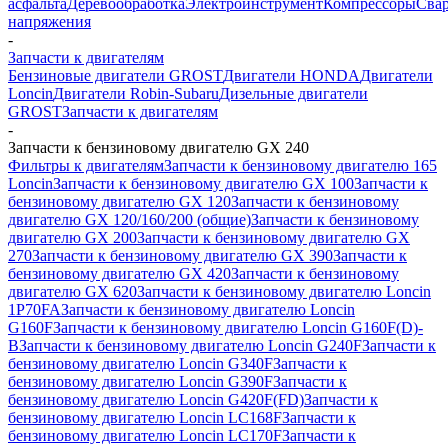
асфальта
Деревообработка
Электроинструмент
Компрессоры
Сва
напряжения
-
Запчасти к двигателям
Бензиновые двигатели GROST
Двигатели HONDA
Двигатели
Loncin
Двигатели Robin-Subaru
Дизельные двигатели
GROST
Запчасти к двигателям
-
Запчасти к бензиновому двигателю GX 240
Фильтры к двигателям
Запчасти к бензиновому двигателю 165
Loncin
Запчасти к бензиновому двигателю GX 100
Запчасти к
бензиновому двигателю GX 120
Запчасти к бензиновому
двигателю GX 120/160/200 (общие)
Запчасти к бензиновому
двигателю GX 200
Запчасти к бензиновому двигателю GX
270
Запчасти к бензиновому двигателю GX 390
Запчасти к
бензиновому двигателю GX 420
Запчасти к бензиновому
двигателю GX 620
Запчасти к бензиновому двигателю Loncin
1P70FA
Запчасти к бензиновому двигателю Loncin
G160F
Запчасти к бензиновому двигателю Loncin G160F(D)-
B
Запчасти к бензиновому двигателю Loncin G240F
Запчасти к
бензиновому двигателю Loncin G340F
Запчасти к
бензиновому двигателю Loncin G390F
Запчасти к
бензиновому двигателю Loncin G420F(FD)
Запчасти к
бензиновому двигателю Loncin LC168F
Запчасти к
бензиновому двигателю Loncin LC170F
Запчасти к