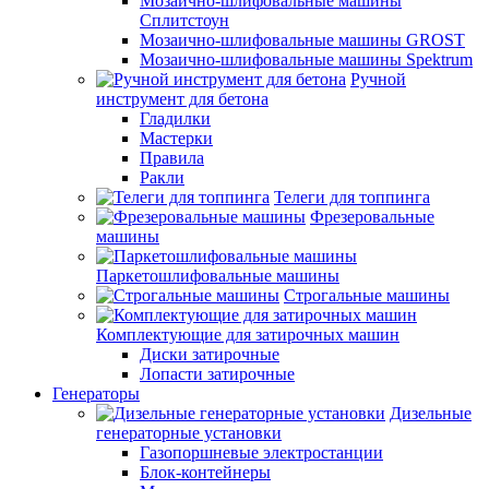
Мозаично-шлифовальные машины
Сплитстоун
Мозаично-шлифовальные машины GROST
Мозаично-шлифовальные машины Spektrum
Ручной
инструмент для бетона
Гладилки
Мастерки
Правила
Ракли
Телеги для топпинга
Фрезеровальные
машины
Паркетошлифовальные машины
Строгальные машины
Комплектующие для затирочных машин
Диски затирочные
Лопасти затирочные
Генераторы
Дизельные
генераторные установки
Газопоршневые электростанции
Блок-контейнеры