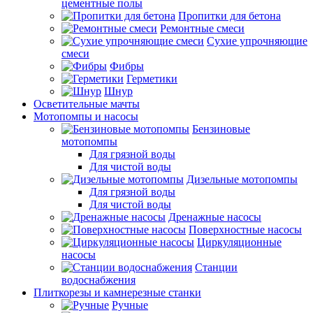
цементные полы
Пропитки для бетона
Ремонтные смеси
Сухие упрочняющие
смеси
Фибры
Герметики
Шнур
Осветительные мачты
Мотопомпы и насосы
Бензиновые
мотопомпы
Для грязной воды
Для чистой воды
Дизельные мотопомпы
Для грязной воды
Для чистой воды
Дренажные насосы
Поверхностные насосы
Циркуляционные
насосы
Станции
водоснабжения
Плиткорезы и камнерезные станки
Ручные