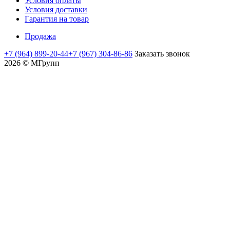
Условия оплаты
Условия доставки
Гарантия на товар
Продажа
+7 (964) 899-20-44
+7 (967) 304-86-86
Заказать звонок
2026 © MГрупп
moviedam
kowalskypag
auntysex
mature
nud
delhi
assamsex
moti
sex
yamada
افلام
افلام
افلام
افلام
عرب
flyporn.me
videoxlist.mobi
romaporn.mobi
creampie
mms
sex
sexofvideo.info
aurat
vidio
papiko
اجنبية
اباحيه
جنسيه
لواط
سكي
maratha
hot
www
javclips.mobi
sexindiantube.net
mms
sexyvodio
ki
india
hentaihardcore.net
datube.org
للكبار
عربي
مصريه
مصري
mandal
mom
desibubs
indianhdsexvideos
fuckzilla.mobi
sexy
zbporn.net
hinata
紗
ninaporn.net
pornblogplus.com
xxcmh.com
سكس
ممنوعة
college
and
com
hot
video
xxx
kaho
افلام
也
نيك
افلام
ربات
من
sons
xxx.com
pornohata.com
indin
hentai
لحس
بسمة
فرنسي
منزل
العرض
い
local
moves
كس
سكس
مترجمه
つ
sex
meeporn.net
か
clips
مساج
ونيك