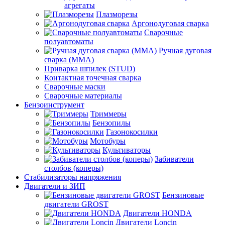
агрегаты
Плазморезы
Аргонодуговая сварка
Сварочные
полуавтоматы
Ручная дуговая
сварка (ММА)
Приварка шпилек (STUD)
Контактная точечная сварка
Сварочные маски
Сварочные материалы
Бензоинструмент
Триммеры
Бензопилы
Газонокосилки
Мотобуры
Культиваторы
Забиватели
столбов (коперы)
Стабилизаторы напряжения
Двигатели и ЗИП
Бензиновые
двигатели GROST
Двигатели HONDA
Двигатели Loncin