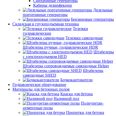
Синхронные генераторы
Кабины дезинфекции
Дизельные
портативные генераторы
Бензиновые генераторы
Складская и грузоподъемная техника
Тележки
гидравлические
Тележки самоходные
Штабелеры ручные, гидравлические HDR
Штабелеры
с электроподъемом HED
Штабелеры сопровождаемые самоходные Helper
Штабелеры
самоходные SHED
Бочкокантователи
Гидравлическое оборудование
Материалы для бетонных полов
Краска для бетона
Наливной пол
Полиуретан-
цементные полы
Пропитки для бетона