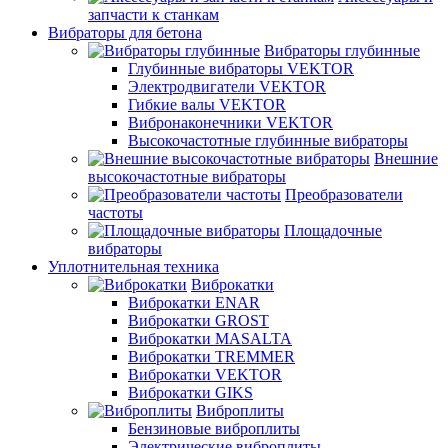
запчасти к станкам
Вибраторы для бетона
Вибраторы глубинные
Глубинные вибраторы VEKTOR
Электродвигатели VEKTOR
Гибкие валы VEKTOR
Вибронаконечники VEKTOR
Высокочастотные глубинные вибраторы
Внешние
высокочастотные вибраторы
Преобразователи
частоты
Площадочные
вибраторы
Уплотнительная техника
Виброкатки
Виброкатки ENAR
Виброкатки GROST
Виброкатки MASALTA
Виброкатки TREMMER
Виброкатки VEKTOR
Виброкатки GIKS
Виброплиты
Бензиновые виброплиты
Электрические виброплиты