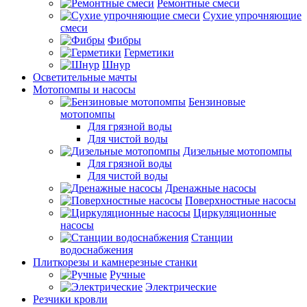
Ремонтные смеси
Сухие упрочняющие
смеси
Фибры
Герметики
Шнур
Осветительные мачты
Мотопомпы и насосы
Бензиновые
мотопомпы
Для грязной воды
Для чистой воды
Дизельные мотопомпы
Для грязной воды
Для чистой воды
Дренажные насосы
Поверхностные насосы
Циркуляционные
насосы
Станции
водоснабжения
Плиткорезы и камнерезные станки
Ручные
Электрические
Резчики кровли