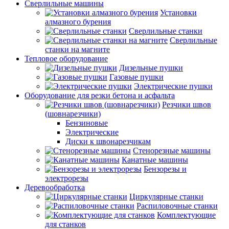
Сверлильные машины
Установки
алмазного бурения
Сверлильные станки
Сверлильные
станки на магните
Тепловое оборудование
Дизельные пушки
Газовые пушки
Электрические пушки
Оборудование для резки бетона и асфальта
Резчики швов
(шовнарезчики)
Бензиновые
Электрические
Диски к швонарезчикам
Стенорезные машины
Канатные машины
Бензорезы и
электрорезы
Деревообработка
Циркулярные станки
Распиловочные станки
Комплектующие
для станков