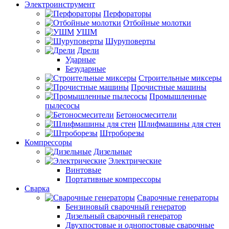
Электроинструмент
Перфораторы
Отбойные молотки
УШМ
Шуруповерты
Дрели
Ударные
Безударные
Строительные миксеры
Прочистные машины
Промышленные
пылесосы
Бетоносмесители
Шлифмашины для стен
Штроборезы
Компрессоры
Дизельные
Электрические
Винтовые
Портативные компрессоры
Сварка
Сварочные генераторы
Бензиновый сварочный генератор
Дизельный сварочный генератор
Двухпостовые и однопостовые сварочные