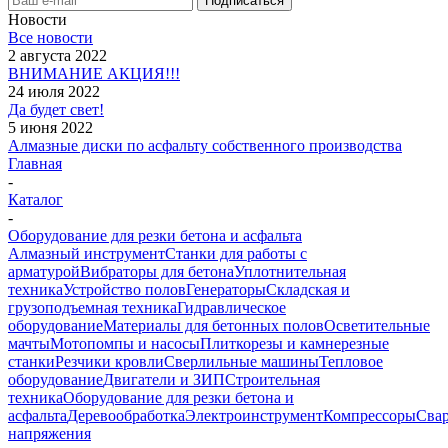
Новости
Все новости
2 августа 2022
ВНИМАНИЕ АКЦИЯ!!!
24 июля 2022
Да будет свет!
5 июня 2022
Алмазные диски по асфальту собственного производства
Главная
-
Каталог
-
Оборудование для резки бетона и асфальта
Алмазный инструмент
Станки для работы с
арматурой
Вибраторы для бетона
Уплотнительная
техника
Устройство полов
Генераторы
Складская и
грузоподъемная техника
Гидравлическое
оборудование
Материалы для бетонных полов
Осветительные
мачты
Мотопомпы и насосы
Плиткорезы и камнерезные
станки
Резчики кровли
Сверлильные машины
Тепловое
оборудование
Двигатели и ЗИП
Строительная
техника
Оборудование для резки бетона и
асфальта
Деревообработка
Электроинструмент
Компрессоры
Сва
напряжения