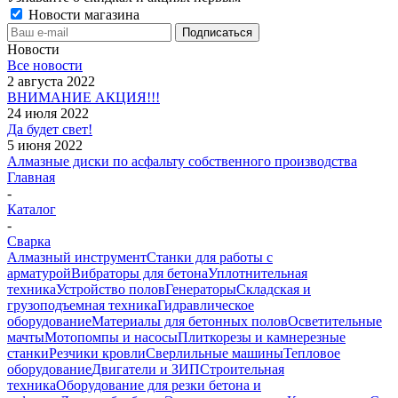
Новости магазина
Новости
Все новости
2 августа 2022
ВНИМАНИЕ АКЦИЯ!!!
24 июля 2022
Да будет свет!
5 июня 2022
Алмазные диски по асфальту собственного производства
Главная
-
Каталог
-
Сварка
Алмазный инструмент
Станки для работы с
арматурой
Вибраторы для бетона
Уплотнительная
техника
Устройство полов
Генераторы
Складская и
грузоподъемная техника
Гидравлическое
оборудование
Материалы для бетонных полов
Осветительные
мачты
Мотопомпы и насосы
Плиткорезы и камнерезные
станки
Резчики кровли
Сверлильные машины
Тепловое
оборудование
Двигатели и ЗИП
Строительная
техника
Оборудование для резки бетона и