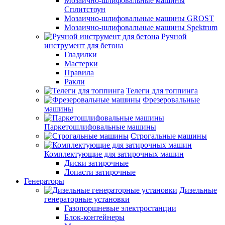
Мозаично-шлифовальные машины
Сплитстоун
Мозаично-шлифовальные машины GROST
Мозаично-шлифовальные машины Spektrum
Ручной
инструмент для бетона
Гладилки
Мастерки
Правила
Ракли
Телеги для топпинга
Фрезеровальные
машины
Паркетошлифовальные машины
Строгальные машины
Комплектующие для затирочных машин
Диски затирочные
Лопасти затирочные
Генераторы
Дизельные
генераторные установки
Газопоршневые электростанции
Блок-контейнеры