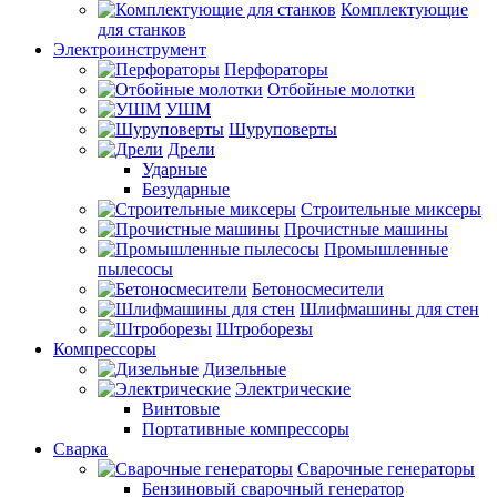
Комплектующие
для станков
Электроинструмент
Перфораторы
Отбойные молотки
УШМ
Шуруповерты
Дрели
Ударные
Безударные
Строительные миксеры
Прочистные машины
Промышленные
пылесосы
Бетоносмесители
Шлифмашины для стен
Штроборезы
Компрессоры
Дизельные
Электрические
Винтовые
Портативные компрессоры
Сварка
Сварочные генераторы
Бензиновый сварочный генератор