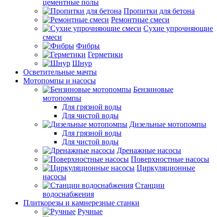
цементные полы
Пропитки для бетона
Ремонтные смеси
Сухие упрочняющие
смеси
Фибры
Герметики
Шнур
Осветительные мачты
Мотопомпы и насосы
Бензиновые
мотопомпы
Для грязной воды
Для чистой воды
Дизельные мотопомпы
Для грязной воды
Для чистой воды
Дренажные насосы
Поверхностные насосы
Циркуляционные
насосы
Станции
водоснабжения
Плиткорезы и камнерезные станки
Ручные