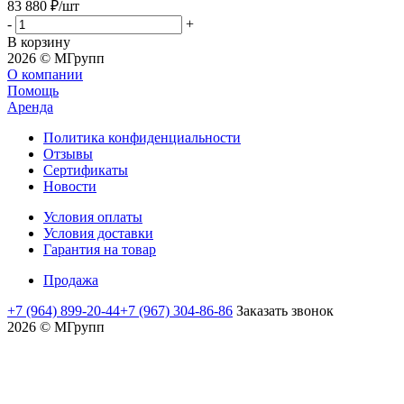
83 880
₽
/шт
-
+
В корзину
2026 © MГрупп
О компании
Помощь
Аренда
Политика конфиденциальности
Отзывы
Сертификаты
Новости
Условия оплаты
Условия доставки
Гарантия на товар
Продажа
+7 (964) 899-20-44
+7 (967) 304-86-86
Заказать звонок
2026 © MГрупп
moviedam
kowalskypag
auntysex
mature
nud
delhi
assamsex
moti
sex
yamada
افلام
افلام
افلام
افلام
عرب
flyporn.me
videoxlist.mobi
romaporn.mobi
creampie
mms
sex
sexofvideo.info
aurat
vidio
papiko
اجنبية
اباحيه
جنسيه
لواط
سكي
maratha
hot
www
javclips.mobi
sexindiantube.net
mms
sexyvodio
ki
india
hentaihardcore.net
datube.org
للكبار
عربي
مصريه
مصري
mandal
mom
desibubs
indianhdsexvideos
fuckzilla.mobi
sexy
zbporn.net
hinata
紗
ninaporn.net
pornblogplus.com
xxcmh.com
سكس
ممنوعة