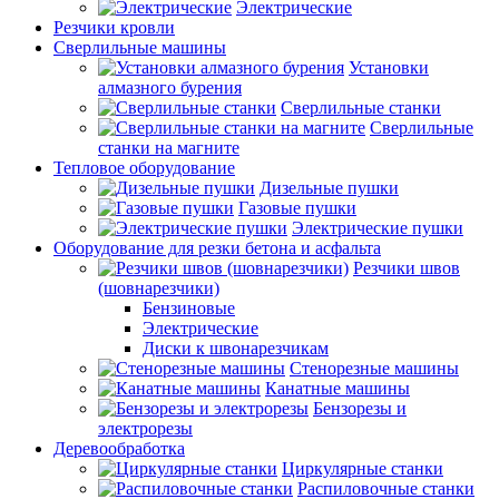
Электрические
Резчики кровли
Сверлильные машины
Установки
алмазного бурения
Сверлильные станки
Сверлильные
станки на магните
Тепловое оборудование
Дизельные пушки
Газовые пушки
Электрические пушки
Оборудование для резки бетона и асфальта
Резчики швов
(шовнарезчики)
Бензиновые
Электрические
Диски к швонарезчикам
Стенорезные машины
Канатные машины
Бензорезы и
электрорезы
Деревообработка
Циркулярные станки
Распиловочные станки