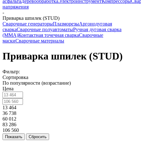
асфальта
Деревообработка
Электроинструмент
Компрессоры
Сва
напряжения
-
Приварка шпилек (STUD)
Сварочные генераторы
Плазморезы
Аргонодуговая
сварка
Сварочные полуавтоматы
Ручная дуговая сварка
(ММА)
Контактная точечная сварка
Сварочные
маски
Сварочные материалы
Приварка шпилек (STUD)
Фильтр:
Сортировка
По популярности (возрастание)
Цена
13 464
36 738
60 012
83 286
106 560
Показать
Сбросить