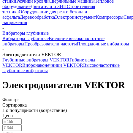
станки
Резчики кровли
Сверлильные машины
Тепловое
оборудование
Двигатели и ЗИП
Строительная
техника
Оборудование для резки бетона и
асфальта
Деревообработка
Электроинструмент
Компрессоры
Сва
напряжения
-
Вибраторы глубинные
Вибраторы глубинные
Внешние высокочастотные
вибраторы
Преобразователи частоты
Площадочные вибраторы
-
Электродвигатели VEKTOR
Глубинные вибраторы VEKTOR
Гибкие валы
VEKTOR
Вибронаконечники VEKTOR
Высокочастотные
глубинные вибраторы
Электродвигатели VEKTOR
Фильтр:
Сортировка
По популярности (возрастание)
Цена