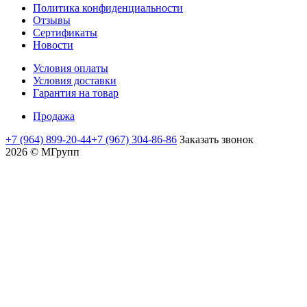
Политика конфиденциальности
Отзывы
Сертификаты
Новости
Условия оплаты
Условия доставки
Гарантия на товар
Продажа
+7 (964) 899-20-44
+7 (967) 304-86-86
Заказать звонок
2026 © MГрупп
moviedam
kowalskypag
auntysex
mature
nud
delhi
assamsex
moti
sex
yamada
افلام
افلام
افلام
افلام
عرب
flyporn.me
videoxlist.mobi
romaporn.mobi
creampie
mms
sex
sexofvideo.info
aurat
vidio
papiko
اجنبية
اباحيه
جنسيه
لواط
سكي
maratha
hot
www
javclips.mobi
sexindiantube.net
mms
sexyvodio
ki
india
hentaihardcore.net
datube.org
للكبار
عربي
مصريه
مصري
mandal
mom
desibubs
indianhdsexvideos
fuckzilla.mobi
sexy
zbporn.net
hinata
紗
ninaporn.net
pornblogplus.com
xxcmh.com
سكس
ممنوعة
college
and
com
hot
video
xxx
kaho
افلام
也
نيك
افلام
ربات
من
sons
xxx.com
pornohata.com
indin
hentai
لحس
بسمة
فرنسي
منزل
العرض
い
local
moves
كس
سكس
مترجمه
つ
sex
meeporn.net
か
clips
مساج
ونيك