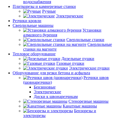
водоснабжения
Плиткорезы и камнерезные станки
Ручные
Электрические
Резчики кровли
Сверлильные машины
Установки
алмазного бурения
Сверлильные станки
Сверлильные
станки на магните
Тепловое оборудование
Дизельные пушки
Газовые пушки
Электрические пушки
Оборудование для резки бетона и асфальта
Резчики швов
(шовнарезчики)
Бензиновые
Электрические
Диски к швонарезчикам
Стенорезные машины
Канатные машины
Бензорезы и
электрорезы