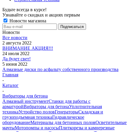
Будьте всегда в курсе!
Узнавайте о скидках и акциях первым
Новости магазина
Новости
Все новости
2 августа 2022
ВНИМАНИЕ АКЦИЯ!!!
24 июля 2022
Да будет свет!
5 июня 2022
Алмазные диски по асфальту собственного производства
Главная
-
Каталог
-
Вибраторы для бетона
Алмазный инструмент
Станки для работы с
арматурой
Вибраторы для бетона
Уплотнительная
техника
Устройство полов
Генераторы
Складская и
грузоподъемная техника
Гидравлическое
оборудование
Материалы для бетонных полов
Осветительные
мачты
Мотопомпы и насосы
Плиткорезы и камнерезные