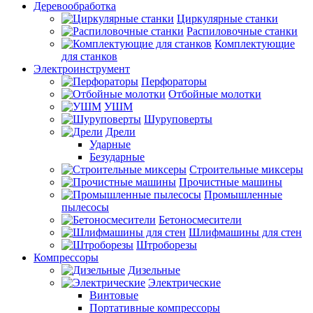
Деревообработка
Циркулярные станки
Распиловочные станки
Комплектующие
для станков
Электроинструмент
Перфораторы
Отбойные молотки
УШМ
Шуруповерты
Дрели
Ударные
Безударные
Строительные миксеры
Прочистные машины
Промышленные
пылесосы
Бетоносмесители
Шлифмашины для стен
Штроборезы
Компрессоры
Дизельные
Электрические
Винтовые
Портативные компрессоры