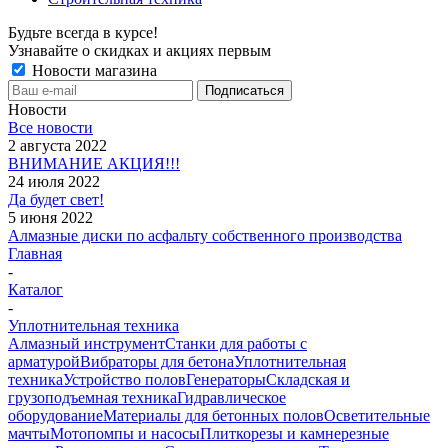
Будьте всегда в курсе!
Узнавайте о скидках и акциях первым
Новости магазина
Новости
Все новости
2 августа 2022
ВНИМАНИЕ АКЦИЯ!!!
24 июля 2022
Да будет свет!
5 июня 2022
Алмазные диски по асфальту собственного производства
Главная
-
Каталог
-
Уплотнительная техника
Алмазный инструмент
Станки для работы с
арматурой
Вибраторы для бетона
Уплотнительная
техника
Устройство полов
Генераторы
Складская и
грузоподъемная техника
Гидравлическое
оборудование
Материалы для бетонных полов
Осветительные
мачты
Мотопомпы и насосы
Плиткорезы и камнерезные