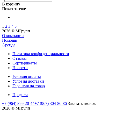
В корзину
Показать еще
1
2
3
4
5
2026 © MГрупп
О компании
Помощь
Аренда
Политика конфиденциальности
Отзывы
Сертификаты
Новости
Условия оплаты
Условия доставки
Гарантия на товар
Продажа
+7 (964) 899-20-44
+7 (967) 304-86-86
Заказать звонок
2026 © MГрупп
moviedam
kowalskypag
auntysex
mature
nud
delhi
assamsex
moti
sex
yamada
افلام
افلام
افلام
افلام
عرب