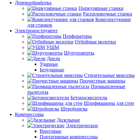
Деревообработка
Циркулярные станки
Распиловочные станки
Комплектующие
для станков
Электроинструмент
Перфораторы
Отбойные молотки
УШМ
Шуруповерты
Дрели
Ударные
Безударные
Строительные миксеры
Прочистные машины
Промышленные
пылесосы
Бетоносмесители
Шлифмашины для стен
Штроборезы
Компрессоры
Дизельные
Электрические
Винтовые
Портативные компрессоры