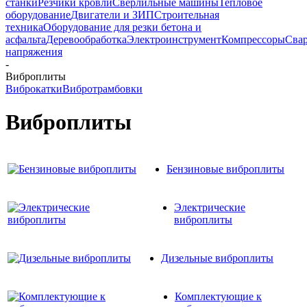
станки
Резчики кровли
Сверлильные машины
Тепловое
оборудование
Двигатели и ЗИП
Строительная
техника
Оборудование для резки бетона и
асфальта
Деревообработка
Электроинструмент
Компрессоры
Сва
напряжения
-
Виброплиты
Виброкатки
Вибротрамбовки
Виброплиты
Бензиновые виброплиты
Электрические
виброплиты
Дизельные виброплиты
Комплектующие к