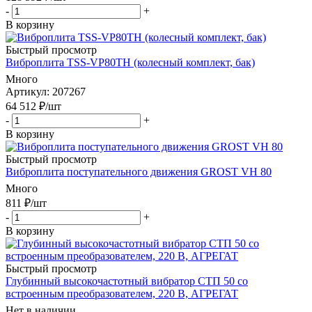
-
+
В корзину
Быстрый просмотр
Виброплита TSS-VP80TH (колесный комплект, бак)
Много
Артикул
: 207267
64 512
₽
/шт
-
+
В корзину
Быстрый просмотр
Виброплита поступательного движения GROST VH 80
Много
811
₽
/шт
-
+
В корзину
Быстрый просмотр
Глубинный высокочастотный вибратор СТП 50 со
встроенным преобразователем, 220 В, АГРЕГАТ
Нет в наличии