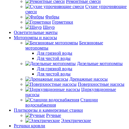
Ремонтные смеси
Сухие упрочняющие
смеси
Фибры
Герметики
Шнур
Осветительные мачты
Мотопомпы и насосы
Бензиновые
мотопомпы
Для грязной воды
Для чистой воды
Дизельные мотопомпы
Для грязной воды
Для чистой воды
Дренажные насосы
Поверхностные насосы
Циркуляционные
насосы
Станции
водоснабжения
Плиткорезы и камнерезные станки
Ручные
Электрические
Резчики кровли