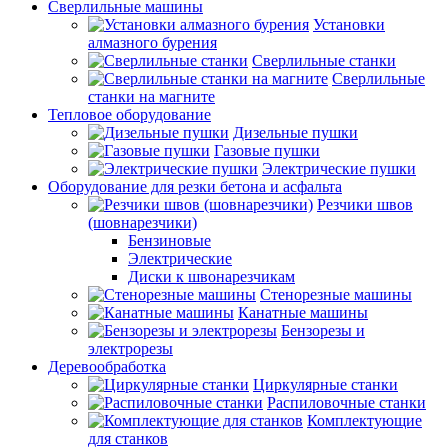
Сверлильные машины
Установки
алмазного бурения
Сверлильные станки
Сверлильные
станки на магните
Тепловое оборудование
Дизельные пушки
Газовые пушки
Электрические пушки
Оборудование для резки бетона и асфальта
Резчики швов
(шовнарезчики)
Бензиновые
Электрические
Диски к швонарезчикам
Стенорезные машины
Канатные машины
Бензорезы и
электрорезы
Деревообработка
Циркулярные станки
Распиловочные станки
Комплектующие
для станков