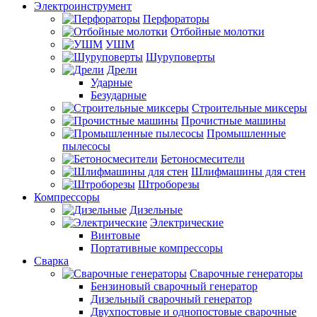
Электроинструмент
Перфораторы
Отбойные молотки
УШМ
Шуруповерты
Дрели
Ударные
Безударные
Строительные миксеры
Прочистные машины
Промышленные
пылесосы
Бетоносмесители
Шлифмашины для стен
Штроборезы
Компрессоры
Дизельные
Электрические
Винтовые
Портативные компрессоры
Сварка
Сварочные генераторы
Бензиновый сварочный генератор
Дизельный сварочный генератор
Двухпостовые и однопостовые сварочные