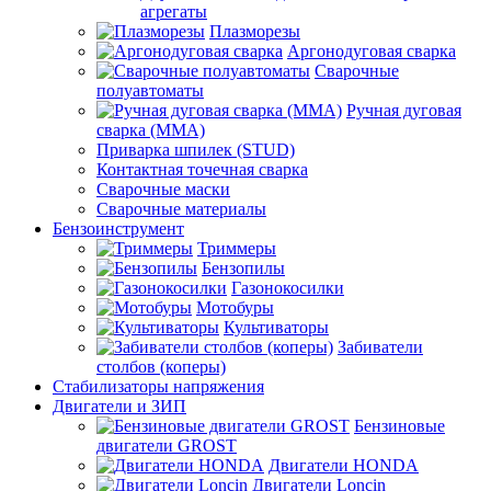
агрегаты
Плазморезы
Аргонодуговая сварка
Сварочные
полуавтоматы
Ручная дуговая
сварка (ММА)
Приварка шпилек (STUD)
Контактная точечная сварка
Сварочные маски
Сварочные материалы
Бензоинструмент
Триммеры
Бензопилы
Газонокосилки
Мотобуры
Культиваторы
Забиватели
столбов (коперы)
Стабилизаторы напряжения
Двигатели и ЗИП
Бензиновые
двигатели GROST
Двигатели HONDA
Двигатели Loncin