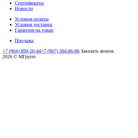
Сертификаты
Новости
Условия оплаты
Условия доставки
Гарантия на товар
Продажа
+7 (964) 899-20-44
+7 (967) 304-86-86
Заказать звонок
2026 © MГрупп
moviedam
kowalskypag
auntysex
mature
nud
delhi
assamsex
moti
sex
yamada
افلام
افلام
افلام
افلام
عرب
flyporn.me
videoxlist.mobi
romaporn.mobi
creampie
mms
sex
sexofvideo.info
aurat
vidio
papiko
اجنبية
اباحيه
جنسيه
لواط
سكي
maratha
hot
www
javclips.mobi
sexindiantube.net
mms
sexyvodio
ki
india
hentaihardcore.net
datube.org
للكبار
عربي
مصريه
مصري
mandal
mom
desibubs
indianhdsexvideos
fuckzilla.mobi
sexy
zbporn.net
hinata
紗
ninaporn.net
pornblogplus.com
xxcmh.com
سكس
ممنوعة
college
and
com
hot
video
xxx
kaho
افلام
也
نيك
افلام
ربات
من
sons
xxx.com
pornohata.com
indin
hentai
لحس
بسمة
فرنسي
منزل
العرض
い
local
moves
كس
سكس
مترجمه
つ
sex
meeporn.net
か
clips
مساج
ونيك