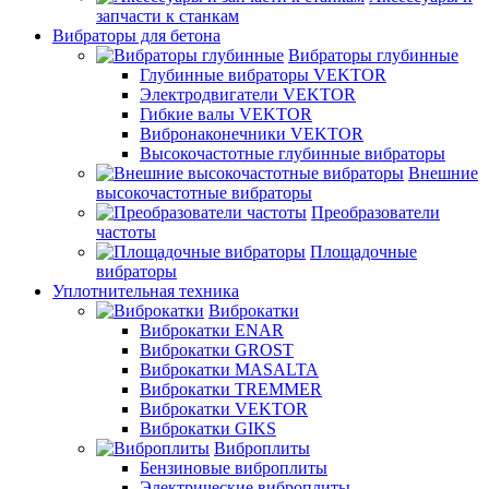
запчасти к станкам
Вибраторы для бетона
Вибраторы глубинные
Глубинные вибраторы VEKTOR
Электродвигатели VEKTOR
Гибкие валы VEKTOR
Вибронаконечники VEKTOR
Высокочастотные глубинные вибраторы
Внешние
высокочастотные вибраторы
Преобразователи
частоты
Площадочные
вибраторы
Уплотнительная техника
Виброкатки
Виброкатки ENAR
Виброкатки GROST
Виброкатки MASALTA
Виброкатки TREMMER
Виброкатки VEKTOR
Виброкатки GIKS
Виброплиты
Бензиновые виброплиты
Электрические виброплиты