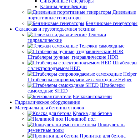
Синхронные генераторы
Кабины дезинфекции
Дизельные
портативные генераторы
Бензиновые генераторы
Складская и грузоподъемная техника
Тележки
гидравлические
Тележки самоходные
Штабелеры ручные, гидравлические HDR
Штабелеры
с электроподъемом HED
Штабелеры сопровождаемые самоходные Helper
Штабелеры
самоходные SHED
Бочкокантователи
Гидравлическое оборудование
Материалы для бетонных полов
Краска для бетона
Наливной пол
Полиуретан-
цементные полы
Пропитки для бетона