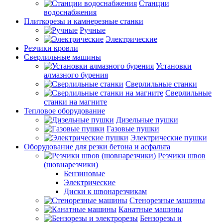
Станции
водоснабжения
Плиткорезы и камнерезные станки
Ручные
Электрические
Резчики кровли
Сверлильные машины
Установки
алмазного бурения
Сверлильные станки
Сверлильные
станки на магните
Тепловое оборудование
Дизельные пушки
Газовые пушки
Электрические пушки
Оборудование для резки бетона и асфальта
Резчики швов
(шовнарезчики)
Бензиновые
Электрические
Диски к швонарезчикам
Стенорезные машины
Канатные машины
Бензорезы и