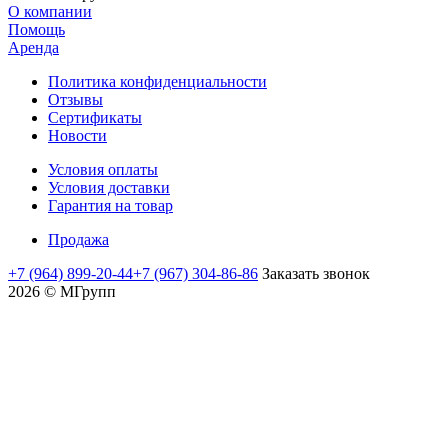
О компании
Помощь
Аренда
Политика конфиденциальности
Отзывы
Сертификаты
Новости
Условия оплаты
Условия доставки
Гарантия на товар
Продажа
+7 (964) 899-20-44
+7 (967) 304-86-86
Заказать звонок
2026 © MГрупп
moviedam
kowalskypag
auntysex
mature
nud
delhi
assamsex
moti
sex
yamada
افلام
افلام
افلام
افلام
عرب
flyporn.me
videoxlist.mobi
romaporn.mobi
creampie
mms
sex
sexofvideo.info
aurat
vidio
papiko
اجنبية
اباحيه
جنسيه
لواط
سكي
maratha
hot
www
javclips.mobi
sexindiantube.net
mms
sexyvodio
ki
india
hentaihardcore.net
datube.org
للكبار
عربي
مصريه
مصري
mandal
mom
desibubs
indianhdsexvideos
fuckzilla.mobi
sexy
zbporn.net
hinata
紗
ninaporn.net
pornblogplus.com
xxcmh.com
سكس
ممنوعة
college
and
com
hot
video
xxx
kaho
افلام
也
نيك
افلام
ربات
من
sons
xxx.com
pornohata.com
indin
hentai
لحس
بسمة
فرنسي
منزل
العرض
い
local
moves
كس
سكس
مترجمه
つ
sex
meeporn.net