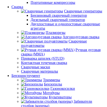
Портативные компрессоры
Сварка
Сварочные генераторы
Бензиновый сварочный генератор
Дизельный сварочный генератор
Двухпостовые и однопостовые сварочные
агрегаты
Плазморезы
Аргонодуговая сварка
Сварочные
полуавтоматы
Ручная дуговая
сварка (ММА)
Приварка шпилек (STUD)
Контактная точечная сварка
Сварочные маски
Сварочные материалы
Бензоинструмент
Триммеры
Бензопилы
Газонокосилки
Мотобуры
Культиваторы
Забиватели
столбов (коперы)