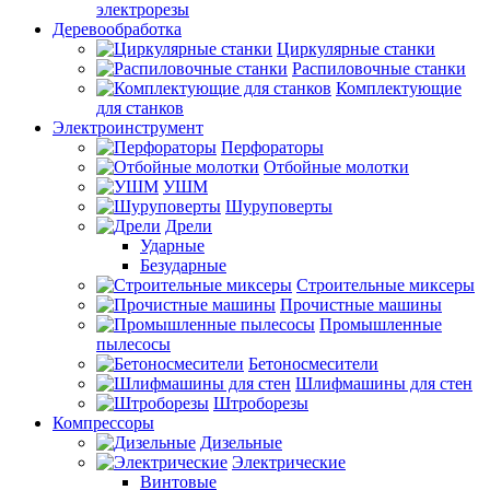
электрорезы
Деревообработка
Циркулярные станки
Распиловочные станки
Комплектующие
для станков
Электроинструмент
Перфораторы
Отбойные молотки
УШМ
Шуруповерты
Дрели
Ударные
Безударные
Строительные миксеры
Прочистные машины
Промышленные
пылесосы
Бетоносмесители
Шлифмашины для стен
Штроборезы
Компрессоры
Дизельные
Электрические
Винтовые