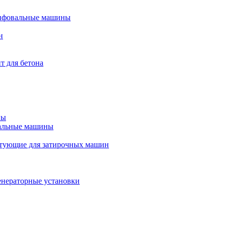
ифовальные машины
н
т для бетона
ны
альные машины
тующие для затирочных машин
енераторные установки