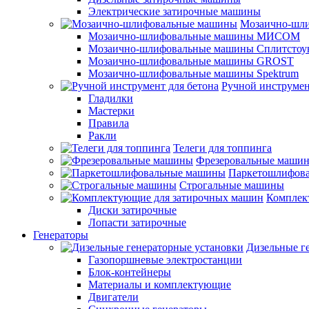
Электрические затирочные машины
Мозаично-шл
Мозаично-шлифовальные машины МИСОМ
Мозаично-шлифовальные машины Сплитстоу
Мозаично-шлифовальные машины GROST
Мозаично-шлифовальные машины Spektrum
Ручной инструмен
Гладилки
Мастерки
Правила
Ракли
Телеги для топпинга
Фрезеровальные маши
Паркетошлифов
Строгальные машины
Комплек
Диски затирочные
Лопасти затирочные
Генераторы
Дизельные г
Газопоршневые электростанции
Блок-контейнеры
Материалы и комплектующие
Двигатели