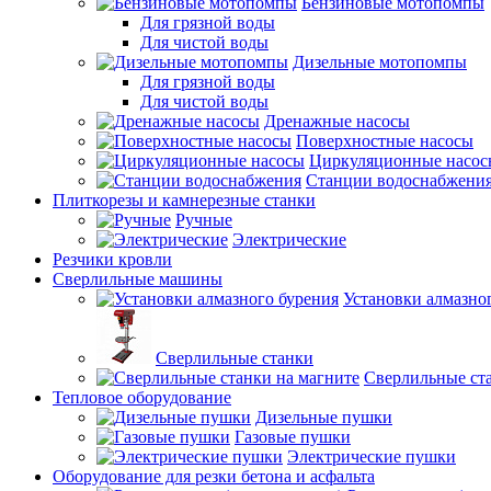
Бензиновые мотопомпы
Для грязной воды
Для чистой воды
Дизельные мотопомпы
Для грязной воды
Для чистой воды
Дренажные насосы
Поверхностные насосы
Циркуляционные насос
Станции водоснабжени
Плиткорезы и камнерезные станки
Ручные
Электрические
Резчики кровли
Сверлильные машины
Установки алмазно
Сверлильные станки
Сверлильные ста
Тепловое оборудование
Дизельные пушки
Газовые пушки
Электрические пушки
Оборудование для резки бетона и асфальта