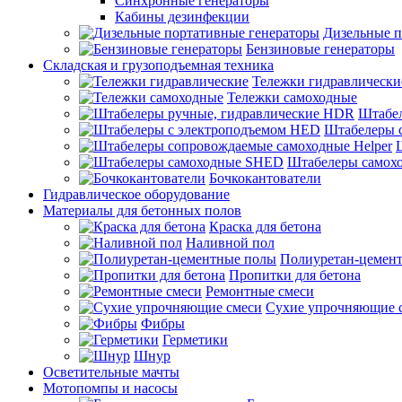
Синхронные генераторы
Кабины дезинфекции
Дизельные п
Бензиновые генераторы
Складская и грузоподъемная техника
Тележки гидравлически
Тележки самоходные
Штабел
Штабелеры 
Штабелеры самох
Бочкокантователи
Гидравлическое оборудование
Материалы для бетонных полов
Краска для бетона
Наливной пол
Полиуретан-цемен
Пропитки для бетона
Ремонтные смеси
Сухие упрочняющие 
Фибры
Герметики
Шнур
Осветительные мачты
Мотопомпы и насосы