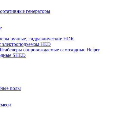
ортативные генераторы
е
еры ручные, гидравлические HDR
с электроподъемом HED
Штабелеры сопровождаемые самоходные Helper
одные SHED
тные полы
смеси