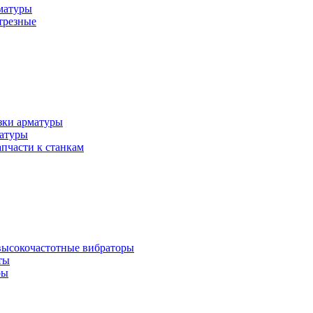
матуры
трезные
зки арматуры
матуры
апчасти к станкам
ысокочастотные вибраторы
ты
ры