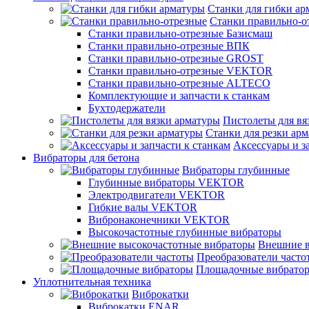
Станки для гибки ар
Станки правильно-о
Станки правильно-отрезные Базисмаш
Станки правильно-отрезные ВПК
Станки правильно-отрезные GROST
Станки правильно-отрезные VEKTOR
Станки правильно-отрезные ALTECO
Комплектующие и запчасти к станкам
Бухтодержатели
Пистолеты для вя
Станки для резки ар
Аксессуары и з
Вибраторы для бетона
Вибраторы глубинные
Глубинные вибраторы VEKTOR
Электродвигатели VEKTOR
Гибкие валы VEKTOR
Вибронаконечники VEKTOR
Высокочастотные глубинные вибраторы
Внешние в
Преобразователи часто
Площадочные вибрато
Уплотнительная техника
Виброкатки
Виброкатки ENAR