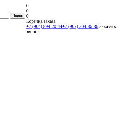
0
0
0
Корзина заказа
+7 (964) 899-20-44
+7 (967) 304-86-86
Заказать
звонок