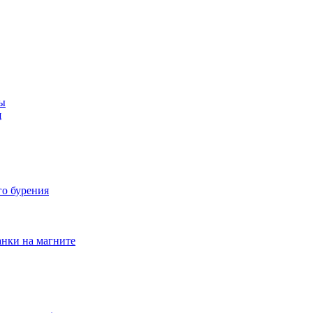
ы
я
го бурения
нки на магните